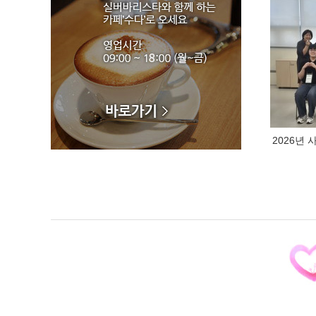
황은순 황주경 봉사단체 꽃길
나눔봉사단 대한적십자 청북봉사회 대한적
십자 포승봉사회 미래공감포럼 나누미봉사
단
민족통일경기도협의회 바르게살기운동안중
읍위원회 바르게살기운동오성면위원회 새
생활여성회
2026년
서부자원봉사대 서평택로타리클럽 서평택
충청여성향우회 아이코리아
안중농협고향주부모임 안중농협농가주부모
임 안중생활개선회 안중읍새마을부녀회
안중중앙라이온스클럽 오성면청소년지도자
위원회 평택도시공사 해피드림봉사단 평택
서해로타리클럽
평택축협사랑부녀회 평택항운노동조합 포
승읍새마을부녀회 포승재향군인회
한국석유공사 평택지사 한국지원단 본부중