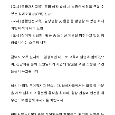
1
교시
[
응급처치교육
]:
응급 상황 발생 시 소중한 생명을 구할 수
있는 심폐소생술
(CPR)
실습
2
교시
[
생활안전교육
]:
일상생활 및 활동 중 발생할 수 있는 화재
예방 대책과 대피 요령
3
교시
[
참여자 간담회
]:
활동 중 느끼신 의견을 청취하고 발전 방
향을 나누는 소통의 시간
참여자 모두 진지하고 열정적인 태도로 교육과 실습에 임하였으
며
,
간담회를 통해 노인일자리 사업의 발전을 위한 소중한 의견
들을 나누었습니다
.
날씨가 점점 무더워지고 있습니다
.
참여자들께서는 활동 중 수분
을 자주 섭취하고 충분한 휴식을 취하며
,
항상 건강과 안전을 최
우선으로 활동해 주시기를 바랍니다
.
평택서부노인복지관은 참여자들의 행복하고 활기찬 노후를 늘