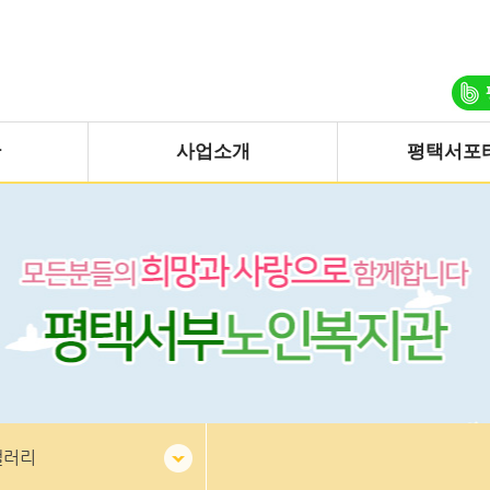
관
사업소개
평택서포
갤러리